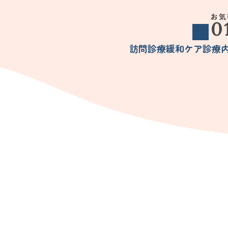
お気
0
訪問診療
緩和ケア
診療